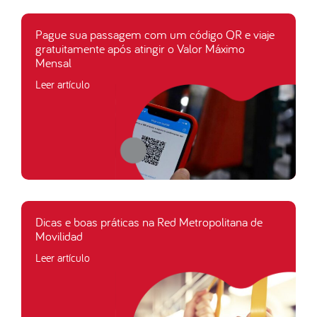
Pague sua passagem com um código QR e viaje
gratuitamente após atingir o Valor Máximo
Mensal
Leer artículo
Dicas e boas práticas na Red Metropolitana de
Movilidad
Leer artículo