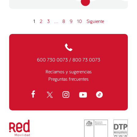
1
2
3
…
8
9
10
Siguiente
600 730 0073
/
800 73 0073
Reclamos y sugerencias
Preguntas frecuentes