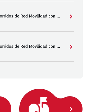
Puente Alto: recorridos de Red Movilidad con desvíos por obras en Parque del Arrayán y Rengifo
Puente Alto: recorridos de Red Movilidad con desvíos por obras en Valle Central con Camino Internacional