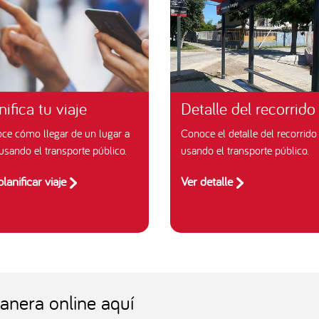
Detalle del recorrido
nifica tu viaje
Conoce el detalle del recorrido
ce cómo llegar de un lugar a
usando el transporte público.
usando el transporte público.
Ver detalle
planificar viaje
manera online aquí