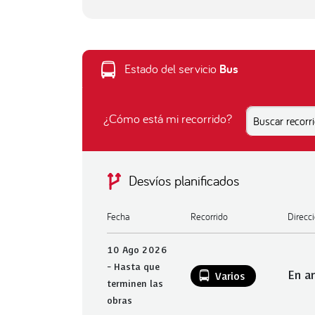
Estado del servicio
Bus
¿Cómo está mi recorrido?
Buscar recorri
Desvíos planificados
Fecha
Recorrido
Direcc
10 Ago 2026
- Hasta que
En a
Varios
terminen las
obras