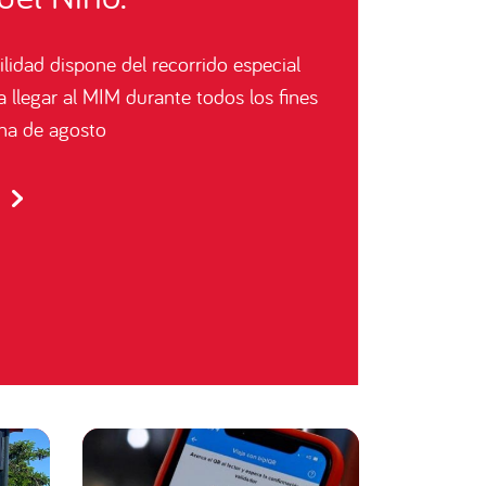
Primera: Red Movilidad refuerza
s para el partido entre Universidad
 y Cobresal en el Claro Arena