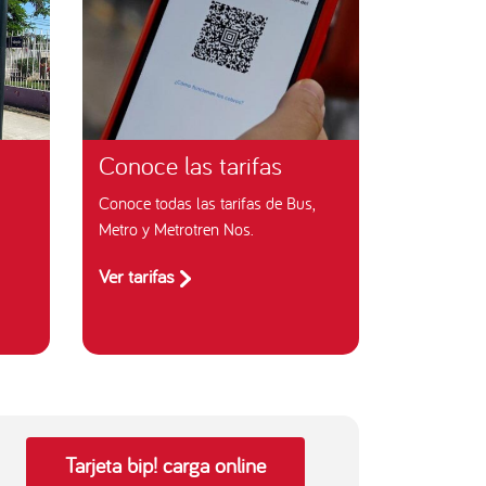
Conoce las tarifas
Conoce todas las tarifas de Bus,
Metro y Metrotren Nos.
Ver tarifas
Tarjeta bip! carga online