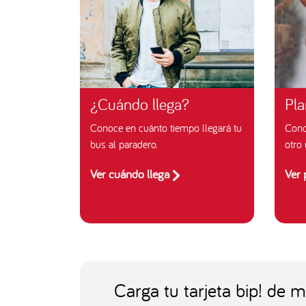
¿Cuándo llega?
Pla
Conoce en cuánto tiempo llegará tu
Cono
bus al paradero.
otro 
Ver cuándo llega
Ver 
Carga tu tarjeta bip! de 