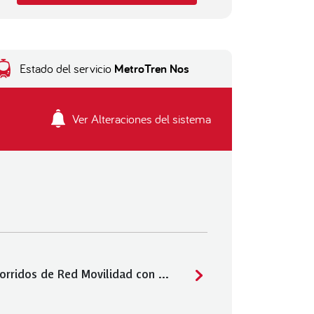
Estado del servicio
MetroTren Nos
Ver Alteraciones del sistema
Puente Alto: recorridos de Red Movilidad con desvíos por obras de pavimentación en Ejército Libertador con Sargento Menadier