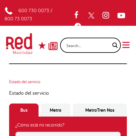
600 730 0073
/
800 73 0073
Estado del servicio
Estado del servicio
Bus
Metro
MetroTren Nos
¿Cómo está mi recorrido?