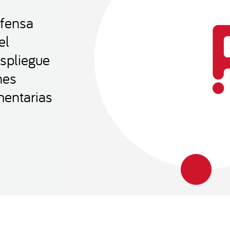
efensa
el
espliegue
nes
mentarias