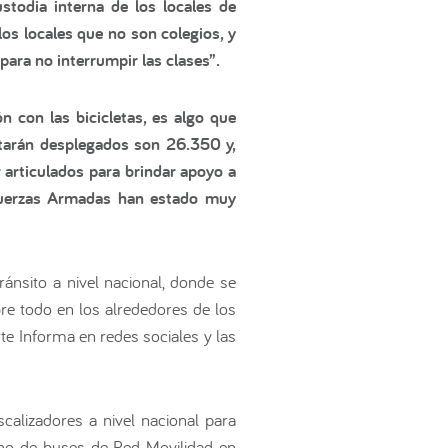
stodia interna de los locales de
los locales que no son colegios, y
ara no interrumpir las clases”.
n con las bicicletas, es algo que
starán desplegados son 26.350 y,
 articulados para brindar apoyo a
s Fuerzas Armadas han estado muy
ánsito a nivel nacional, donde se
bre todo en los alrededores de los
rte Informa en redes sociales y las
alizadores a nivel nacional para
acho de buses de Red Movilidad en