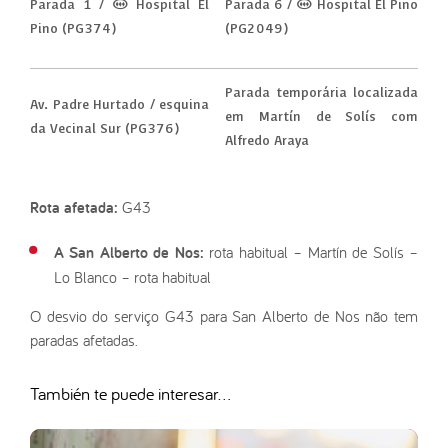
Parada 1 / (M) Hospital El
Parada 6 / (M) Hospital El Pino
Pino (PG374)
(PG2049)
Parada temporária localizada
Av. Padre Hurtado / esquina
em Martín de Solís com
da Vecinal Sur (PG376)
Alfredo Araya
Rota afetada:
G43
A San Alberto de Nos:
rota habitual – Martín de Solís –
Lo Blanco – rota habitual
O desvio do serviço G43 para San Alberto de Nos não tem
paradas afetadas.
También te puede interesar...