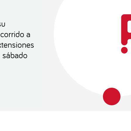
su
corrido a
extensiones
e sábado