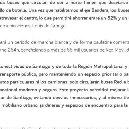
 los buses que circulan de sur a norte tienen que desviars
o de botella. Una vez que habilitemos el eje Bandera, los buses
 atravesar el centro, lo que permitirá ahorrar entre un 52% y u
ecomunicaciones, Louis de Grange.
iará un período de marcha blanca y de forma paulatina comenzar
urno 264n, beneficiando a más de 66 mil usuarios de Red Movilida
 conectividad de Santiago y de toda la Región Metropolitana, 
transporte público, pero manteniendo un espacio prioritario pa
utos particulares ni los camiones: solo circularán buses Red, a
ipeatonal moderno y seguro. Este proyecto permitirá mejorar 
r de Santiago, evitando desvíos innecesarios, y al mismo tie
 mobiliario urbano, jardineras y espacios de encuentro para l