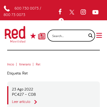
600 730 0073
/
800 73 0073
Inicio
Itinerario
Ret
Etiqueta: Ret
23 Ago 2022
PC427 – C08
Leer artículo