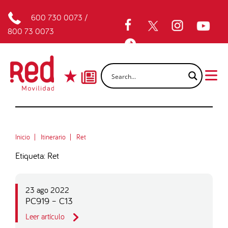
600 730 0073
/
800 73 0073
Inicio
Itinerario
Ret
Etiqueta: Ret
23 ago 2022
PC919 – C13
Leer artículo