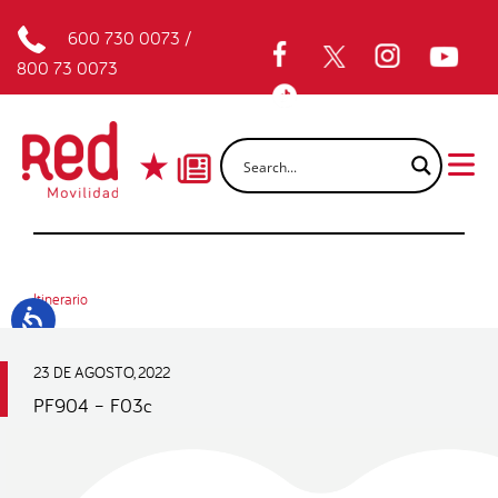
600 730 0073
/
800 73 0073
Itinerario
23 DE AGOSTO, 2022
PF904 – F03c