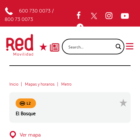
600 730 0073
/
800 73 0073
Inicio
Mapas y horarios
Metro
L2
El Bosque
Ver mapa