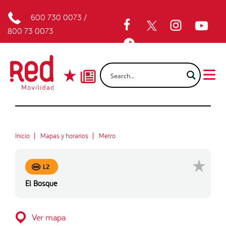
600 730 0073
/
800 73 0073
Inicio
Mapas y horarios
Metro
L2
El Bosque
Ver mapa