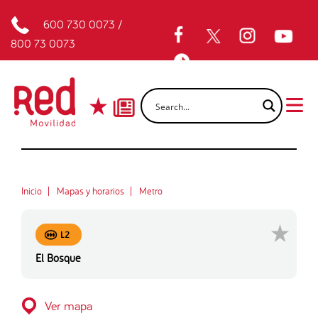
600 730 0073
/
800 73 0073
Inicio
Mapas y horarios
Metro
L2
El Bosque
Ver mapa