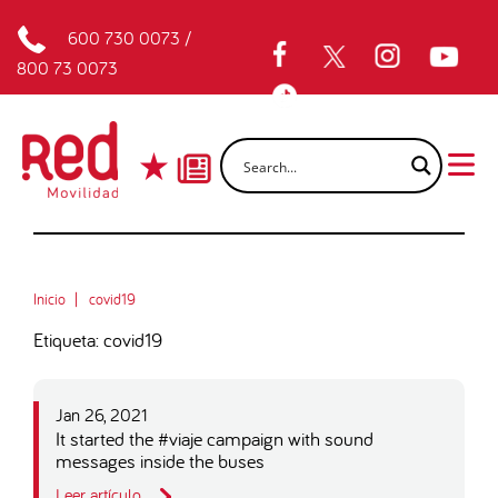
600 730 0073
/
800 73 0073
Inicio
covid19
Etiqueta: covid19
Jan 26, 2021
It started the #viaje campaign with sound
messages inside the buses
Leer artículo