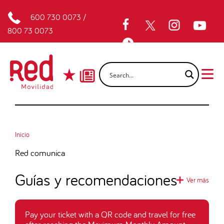
600 730 0073
/
800 73 0073
Inicio
Red comunica
Guías y recomendaciones
Ver más
Pay your ticket with a QR code and travel for free