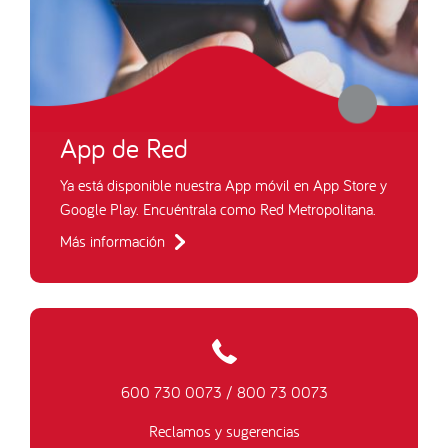
App de Red
Ya está disponible nuestra App móvil en App Store y
Google Play. Encuéntrala como Red Metropolitana.
Más información
600 730 0073
/
800 73 0073
Reclamos y sugerencias