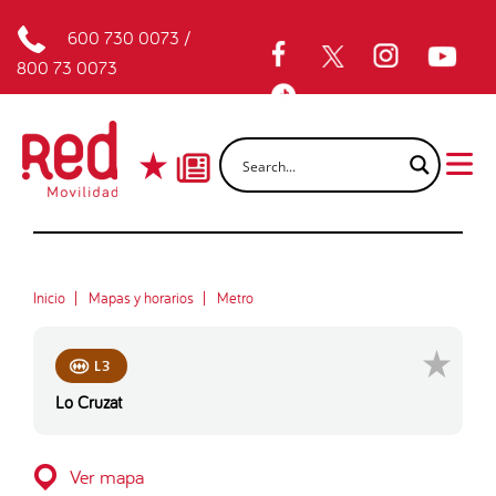
600 730 0073
/
800 73 0073
Inicio
Mapas y horarios
Metro
L3
Lo Cruzat
Ver mapa