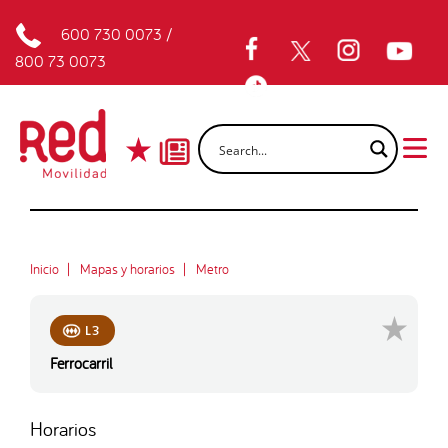
600 730 0073
/
800 73 0073
Inicio
Mapas y horarios
Metro
L3
Ferrocarril
Horarios