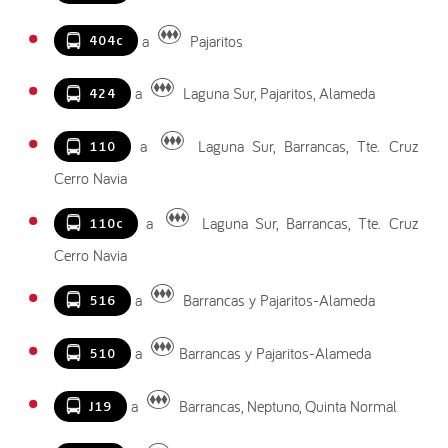
a
Pajaritos
404c
a
Laguna Sur, Pajaritos, Alameda
424
a
Laguna Sur, Barrancas, Tte. Cruz
110
Cerro Navia
a
Laguna Sur, Barrancas, Tte. Cruz
110c
Cerro Navia
a
Barrancas y Pajaritos-Alameda
516
a
Barrancas y Pajaritos-Alameda
510
a
Barrancas, Neptuno, Quinta Normal
J19