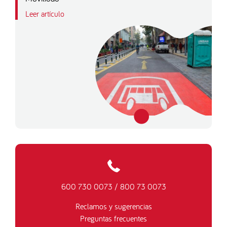
Leer artículo
600 730 0073
/
800 73 0073
Reclamos y sugerencias
Preguntas frecuentes