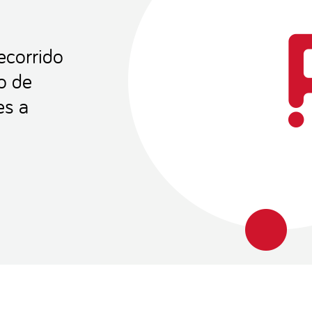
ecorrido
o de
es a