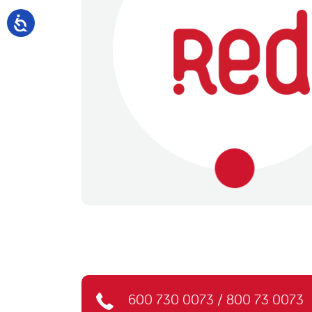
600 730 0073
/
800 73 0073