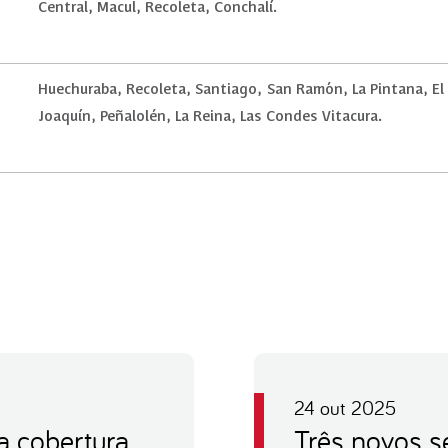
Central, Macul, Recoleta, Conchalí.
Huechuraba, Recoleta, Santiago, San Ramón, La Pintana, El
Joaquín, Peñalolén, La Reina, Las Condes Vitacura.
24 out 2025
a cobertura
Três novos s