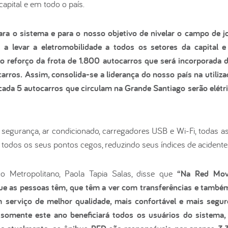
capital e em todo o país.
ara o sistema e para o nosso objetivo de nivelar o campo de j
 levar a eletromobilidade a todos os setores da capital 
 reforço da frota de 1.800 autocarros que será incorporada
ros. Assim, consolida-se a liderança do nosso país na utiliza
 cada 5 autocarros que circulam na Grande Santiago serão elétr
egurança, ar condicionado, carregadores USB e Wi-Fi, todas a
odos os seus pontos cegos, reduzindo seus índices de acidente
co Metropolitano, Paola Tapia Salas, disse que
“Na Red Mov
que as pessoas têm, que têm a ver com transferências e tamb
 serviço de melhor qualidade, mais confortável e mais segur
 somente este ano beneficiará todos os usuários do sistema