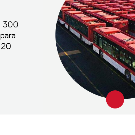
a 300
 para
 20