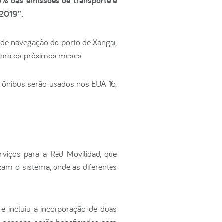
,3% das emissões de transporte e
 2019”.
 de navegação do porto de Xangai,
 para os próximos meses.
os ônibus serão usados nos EUA 16,
viços para a Red Movilidad, que
izam o sistema, onde as diferentes
e incluiu a incorporação de duas
e pessoas serão beneficiadas com