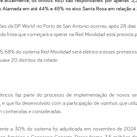
que atualmente, os ônibus RED são responsáveis por apenas 3
ixo Alameda em até 44% e 45% no eixo Santa Rosa em relação a
ões da DP World no Porto de San Antonio ocorreu após 28 dias
e da frota que começará a operar na Red Movilidad está prevista
25, 68% do sistema Red Movilidad será elétrico e esses primeir
uase 20 distritos da cidade.
tricos faz parte do processo de implementação de novos ser
e que foi desenvolvido com a participação de vizinhos que util
m conhecidas e consideradas.
ndente a 30% do sistema foi adjudicada em novembro de 2024 
an América e Consorcio Conecta. Dessa forma, 3,5 milhões d