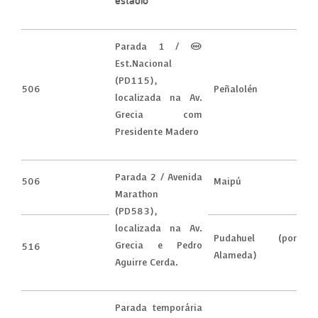
estádio
Parada 1 / (M)
Est.Nacional
(PD115),
506
Peñalolén
localizada na Av.
Grecia com
Presidente Madero
Parada 2 / Avenida
506
Maipú
Marathon
(PD583),
localizada na Av.
Pudahuel (por
Grecia e Pedro
516
Alameda)
Aguirre Cerda.
Parada temporária