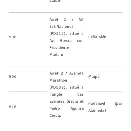
stade
Arrêt 1 / (M)
Est.Nacional
(PD115), situé à
506
Peñalolén
Av. Grecia con
Presidente
Madero
Arrêt 2 / Avenida
506
Maipú
Marathon
(PD583), situé à
l’angle des
avenues Grecia et
Pudahuel (par
516
Pedro Aguirre
Alameda)
Cerda.