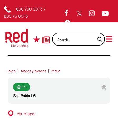
600 730 0073
/
800 73 0073
Inicio
Mapas y horarios
Metro
L5
San Pablo L5
Ver mapa