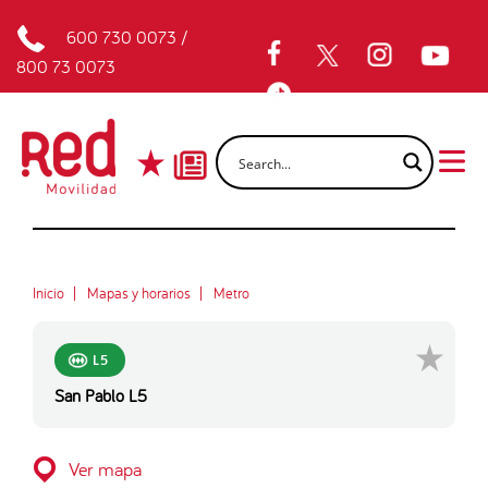
600 730 0073
/
800 73 0073
Inicio
Mapas y horarios
Metro
L5
San Pablo L5
Ver mapa