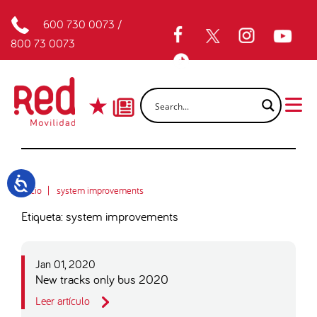
600 730 0073
/
800 73 0073
Inicio
system improvements
Etiqueta: system improvements
Jan 01, 2020
New tracks only bus 2020
Leer artículo