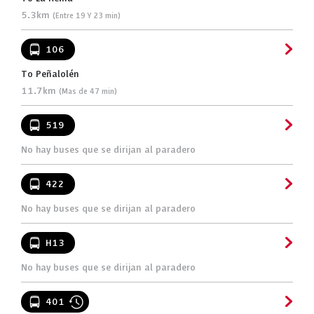
5.3km
(Entre 19 Y 23 min)
106
To Peñalolén
11.7km
(Mas de 47 min)
519
No hay buses que se dirijan al paradero
422
No hay buses que se dirijan al paradero
H13
No hay buses que se dirijan al paradero
401