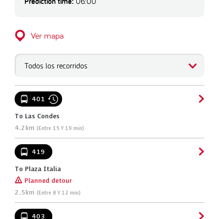
Prediction time:
06:00
Ver mapa
Todos los recorridos
401
To Las Condes
4.2km
(Entre 15 Y 19 min)
419
To Plaza Italia
[!]
Planned detour
2.5km
(Entre 8 Y 12 min)
403