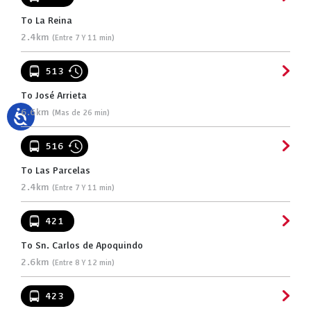
To La Reina
2.4km
(Entre 7 Y 11 min)
513
To José Arrieta
6.6km
(Mas de 26 min)
516
To Las Parcelas
2.4km
(Entre 7 Y 11 min)
421
To Sn. Carlos de Apoquindo
2.6km
(Entre 8 Y 12 min)
423