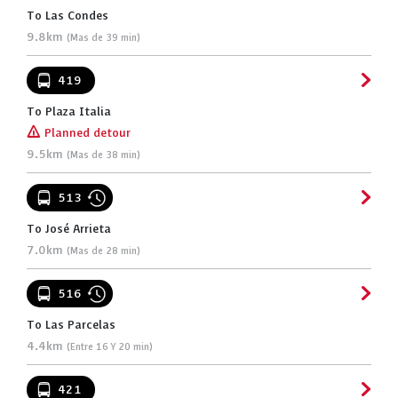
To Las Condes
9.8km
(Mas de 39 min)
419
To Plaza Italia
[!]
Planned detour
9.5km
(Mas de 38 min)
513
To José Arrieta
7.0km
(Mas de 28 min)
516
To Las Parcelas
4.4km
(Entre 16 Y 20 min)
421