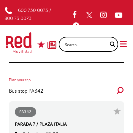
600 730 0073
/
800 73 0073
Plan your trip
Bus stop PA342
PA342
PARADA 7 / PLAZA ITALIA