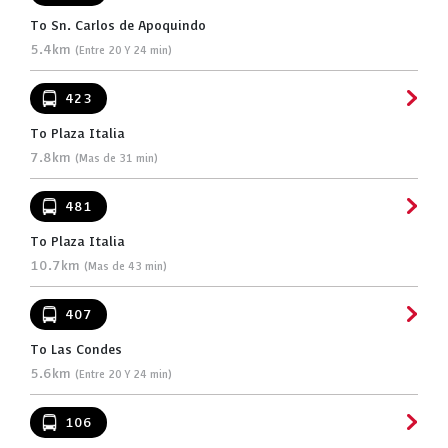
To Sn. Carlos de Apoquindo
5.4km
(Entre 20 Y 24 min)
423
To Plaza Italia
7.8km
(Mas de 31 min)
481
To Plaza Italia
10.7km
(Mas de 43 min)
407
To Las Condes
5.6km
(Entre 20 Y 24 min)
106