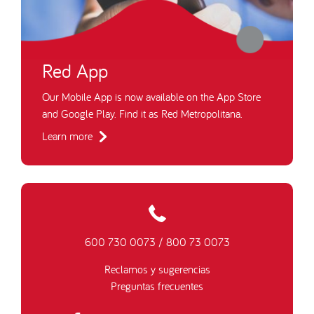
Red App
Our Mobile App is now available on the App Store
and Google Play. Find it as Red Metropolitana.
Learn more
600 730 0073
/
800 73 0073
Reclamos y sugerencias
Preguntas frecuentes