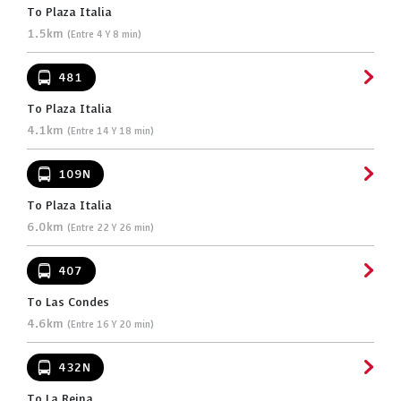
To Plaza Italia
1.5km
(Entre 4 Y 8 min)
481
To Plaza Italia
4.1km
(Entre 14 Y 18 min)
109N
To Plaza Italia
6.0km
(Entre 22 Y 26 min)
407
To Las Condes
4.6km
(Entre 16 Y 20 min)
432N
To La Reina