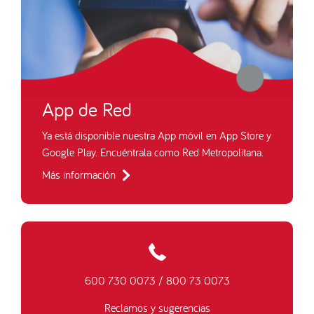
App de Red
Ya está disponible nuestra App móvil en App Store y
Google Play. Encuéntrala como Red Metropolitana.
Más información
600 730 0073
/
800 73 0073
Reclamos y sugerencias