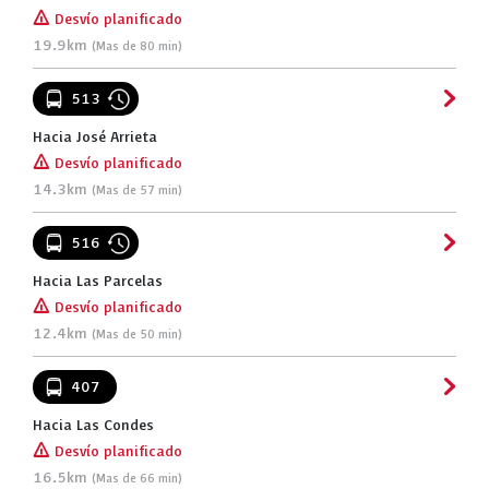
[!]
Desvío planificado
19.9km
(Mas de 80 min)
513
Hacia José Arrieta
[!]
Desvío planificado
14.3km
(Mas de 57 min)
516
Hacia Las Parcelas
[!]
Desvío planificado
12.4km
(Mas de 50 min)
407
Hacia Las Condes
[!]
Desvío planificado
16.5km
(Mas de 66 min)