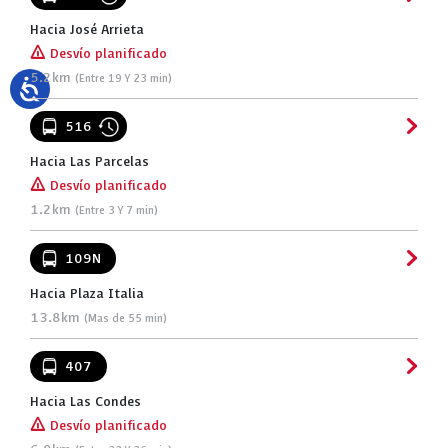
Hacia José Arrieta
[!]
Desvío planificado
5.2km
(Entre 19 Y 23 min)
516
Hacia Las Parcelas
[!]
Desvío planificado
1.2km
(Entre 3 Y 7 min)
109N
Hacia Plaza Italia
13.8km
(Mas de 55 min)
407
Hacia Las Condes
[!]
Desvío planificado