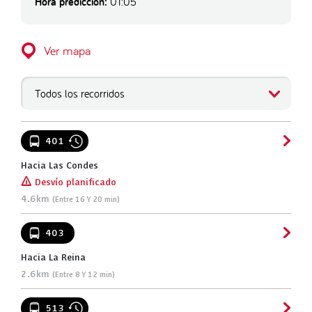
Hora predicción:
01:05
Ver mapa
Todos los recorridos
401
Hacia Las Condes
[!]
Desvío planificado
4.6km
(Entre 16 Y 20 min)
403
Hacia La Reina
2.6km
(Entre 8 Y 12 min)
513