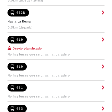
6.0km
(Entre 22 Y 26 min)
432N
Hacia La Reina
0.3km
(Llegando)
419
[!]
Desvío planificado
No hay buses que se dirijan al paradero
519
No hay buses que se dirijan al paradero
421
No hay buses que se dirijan al paradero
423