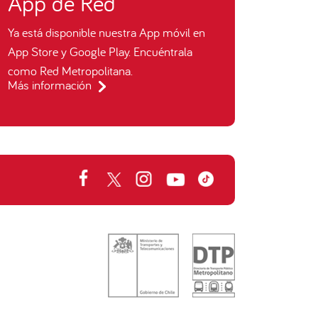
App de Red
Ya está disponible nuestra App móvil en
App Store y Google Play. Encuéntrala
como Red Metropolitana.
Más información