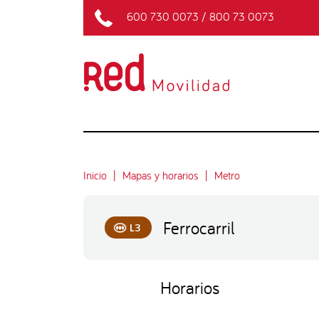
600 730 0073
/
800 73 0073
Inicio
Mapas y horarios
Metro
Ferrocarril
L3
Horarios