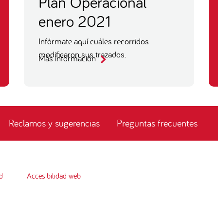
Plan Operacional
enero 2021
Infórmate aquí cuáles recorridos
modificaron sus trazados.
Más información
Reclamos y sugerencias
Preguntas frecuentes
d
Accesibilidad web