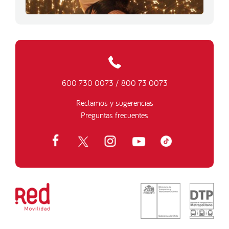
600 730 0073
/
800 73 0073
Reclamos y sugerencias
Preguntas frecuentes