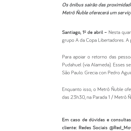
Os ônibus sairão das proximidade
Metrô Ñuble oferecerá um serviço
Santiago, 1º de abril –
Nesta quart
grupo A da Copa Libertadores. A p
Para apoiar o retorno das pesso
Pudahuel (via Alameda). Esses se
São Paulo. Grecia con Pedro Aguir
Enquanto isso, o Metrô Ñuble of
das 23h30, na Parada 1 / Metrô Ñu
Em caso de dúvidas e consultas
cliente: Redes Sociais @Red_Mov