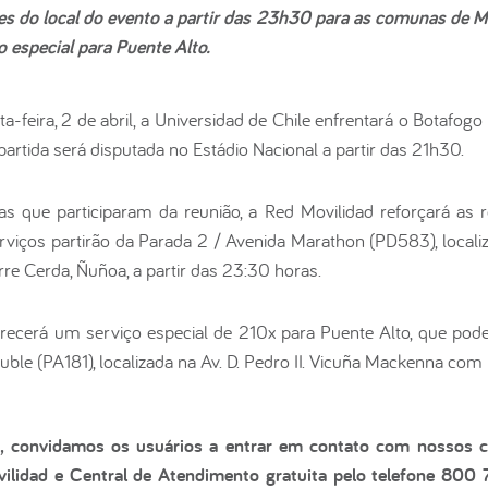
s do local do evento a partir das 23h30 para as comunas de M
 especial para Puente Alto.
a-feira, 2 de abril, a Universidad de Chile enfrentará o Botafogo
artida será disputada no Estádio Nacional a partir das 21h30.
as que participaram da reunião, a Red Movilidad reforçará as
rviços partirão da Parada 2 / Avenida Marathon (PD583), local
re Cerda, Ñuñoa, a partir das 23:30 horas.
erecerá um serviço especial de 210x para Puente Alto, que pod
ble (PA181), localizada na Av. D. Pedro II. Vicuña Mackenna com 
, convidamos os usuários a entrar em contato com nossos ca
ilidad e Central de Atendimento gratuita pelo telefone 800 