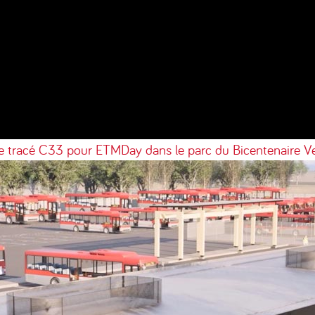
le tracé C33 pour ETMDay dans le parc du Bicentenaire
Ve