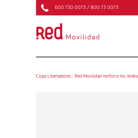
600 730 0073
/
800 73 0073
Copa Libertadores : Red Movilidad renforce les itinér