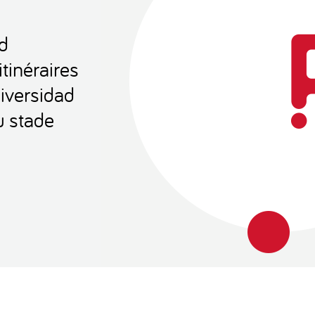
d
tinéraires
iversidad
u stade