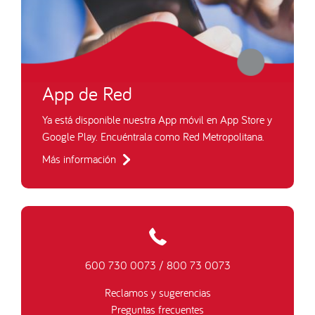
App de Red
Ya está disponible nuestra App móvil en App Store y
Google Play. Encuéntrala como Red Metropolitana.
Más información
600 730 0073
/
800 73 0073
Reclamos y sugerencias
Preguntas frecuentes