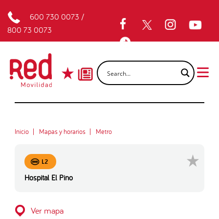
600 730 0073
/
800 73 0073
Inicio
Mapas y horarios
Metro
L2
Hospital El Pino
Ver mapa