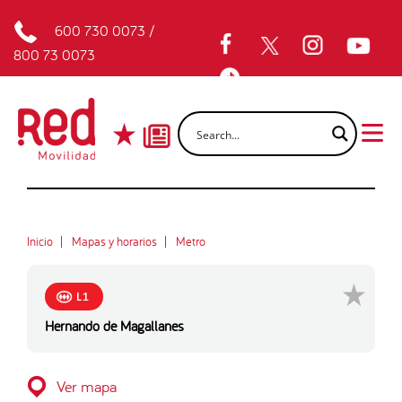
600 730 0073
/
800 73 0073
Inicio
Mapas y horarios
Metro
L1
Hernando de Magallanes
Ver mapa