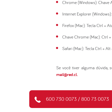
Chrome (Windows): Chave Al
Internet Explorer (Windows):
Firefox (Mac): Tecla Ctrl + At
Chave Chrome (Mac): Ctrl + 
Safari (Mac): Tecla Ctrl + Alt
Se você tiver alguma dúvida, 
mail@red.cl.
600 730 0073
/
800 73 0073