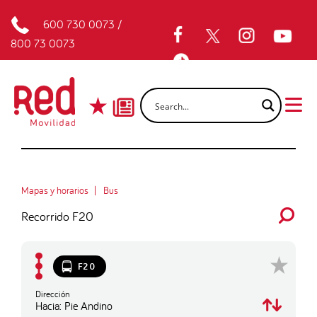
600 730 0073
/
800 73 0073
Mapas y horarios
Bus
Recorrido F20
F20
Dirección
Hacia: Pie Andino