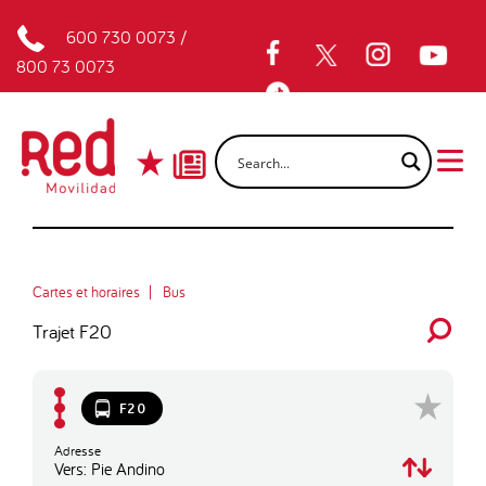
600 730 0073
/
800 73 0073
Cartes et horaires
Bus
Trajet F20
F20
Adresse
Vers: Pie Andino