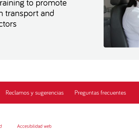
raining to promote
 transport and
ctors
Reclamos y sugerencias
Preguntas frecuentes
d
Accesibilidad web