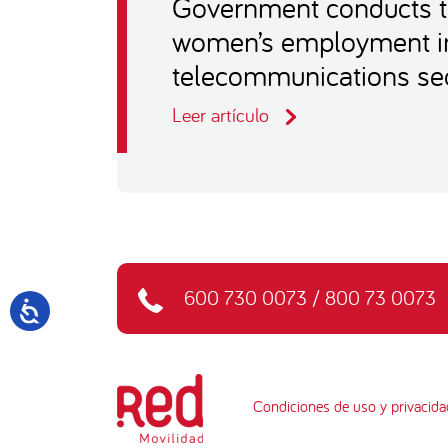
Government conducts t
women’s employment in
telecommunications se
Leer artículo
600 730 0073
/
800 73 0073
Condiciones de uso y privacida