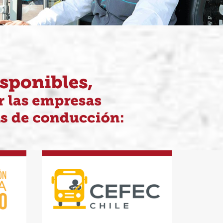
CEFEC Chile
0628
Fono: 228227382
Contacto
Lorena Arriaza