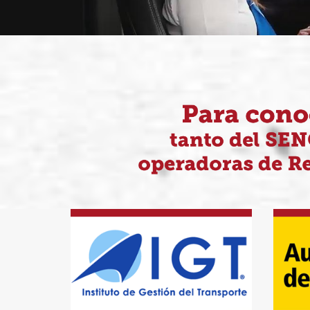
IGT
Au
Fono: 222470636 / 222470628
(+56968995495)
Contacto
Patricia Moreno