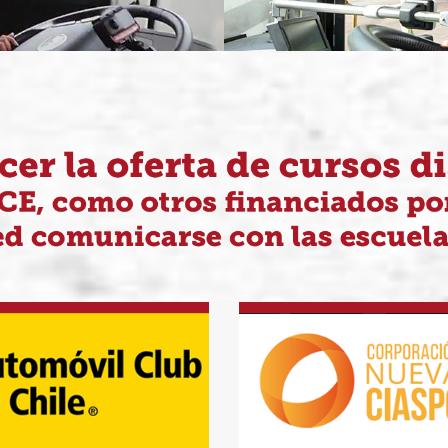
Nueva Ciaspo
tomóvil Club de Chile
Fono: 222470636 / 22247
Fono: 569 6863 6155
(+56968995495)
Contacto
Contacto
Claudia Aguilera Moya
Patricia Moreno