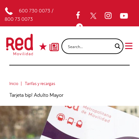
600 730 0073
/
800 73 0073
Inicio
Tarifas y recargas
Tarjeta bip! Adulto Mayor