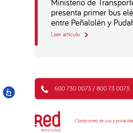
Ministerio de Transpor
presenta primer bus eléc
entre Peñalolén y Puda
Leer artículo
600 730 0073
/
800 73 0073
Condiciones de uso y privacida