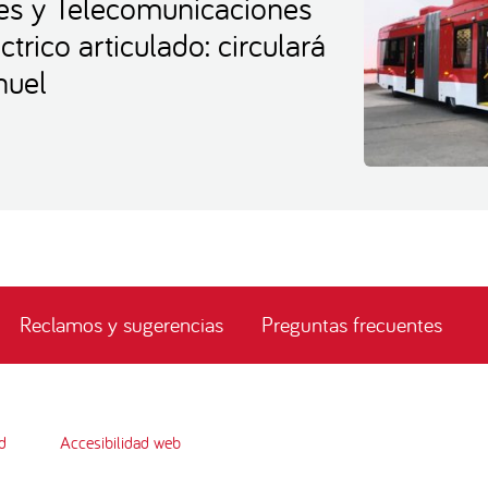
tes y Telecomunicaciones
trico articulado: circulará
huel
Reclamos y sugerencias
Preguntas frecuentes
d
Accesibilidad web