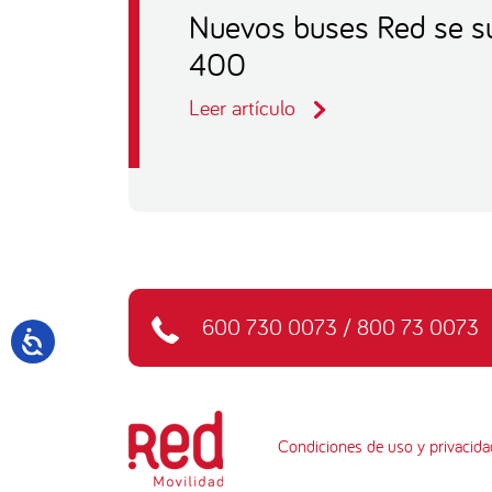
Nuevos buses Red se su
400
Leer artículo
600 730 0073
/
800 73 0073
Condiciones de uso y privacida