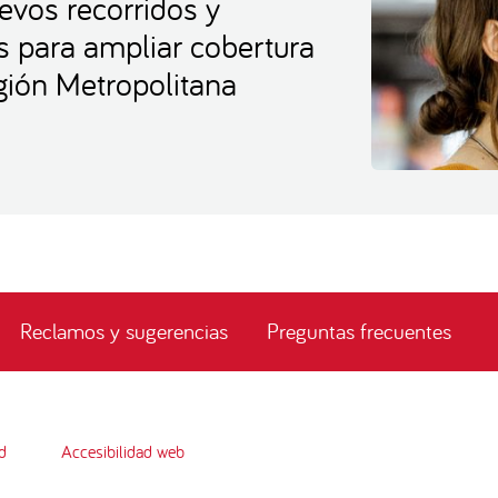
evos recorridos y
s para ampliar cobertura
ión Metropolitana
Reclamos y sugerencias
Preguntas frecuentes
d
Accesibilidad web