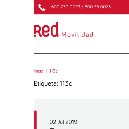
600 730 0073
/
800 73 0073
Inicio
113c
Etiqueta: 113c
02 Jul 2019