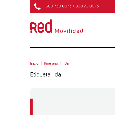
600 730 0073
/
800 73 0073
Inicio
Itinerario
Ida
Etiqueta: Ida