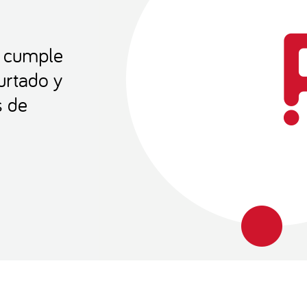
d cumple
urtado y
s de