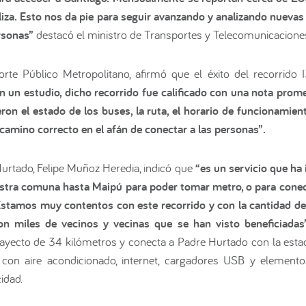
liza. Esto nos da pie para seguir avanzando y analizando nueva
rsonas”
destacó el ministro de Transportes y Telecomunicacione
orte Público Metropolitano, afirmó que el éxito del recorrido I
 un estudio, dicho recorrido fue calificado con una nota promed
on el estado de los buses, la ruta, el horario de funcionamient
amino correcto en el afán de conectar a las personas”.
 Hurtado, Felipe Muñoz Heredia, indicó que
“es un servicio que ha 
estra comuna hasta Maipú para poder tomar metro, o para conec
 Estamos muy contentos con este recorrido y con la cantidad de
n miles de vecinos y vecinas que se han visto beneficiadas
rayecto de 34 kilómetros y conecta a Padre Hurtado con la estac
on aire acondicionado, internet, cargadores USB y elementos
idad.