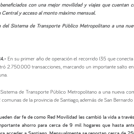
eneficiados con una mejor movilidad y viajes que cuentan c
ón Central y acceso al monto máximo mensual.
ón del Sistema de Transporte Público Metropolitano a una nu
24.-
En su primer año de operación el recorrido I35 que conect
gistró 2.750.000 transacciones, marcando un importante salto en 
una.
l Sistema de Transporte Público Metropolitano a una nueva c
2 comunas de la provincia de Santiago, además de San Bernardo 
eden dar fe de como Red Movilidad les cambió la vida a travé
portante ahorro para cerca de 9 mil hogares que hasta antes
ara acceder a Santiago. Mensualmente se reportan cerca de 250