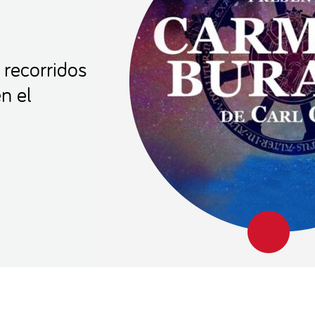
 recorridos
n el