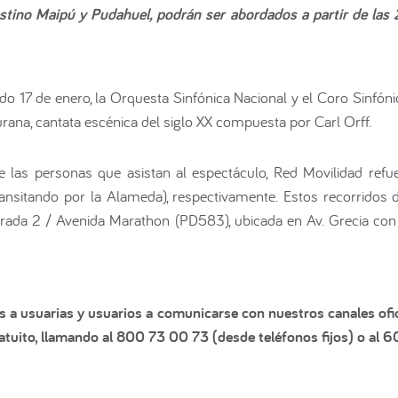
tino Maipú y Pudahuel, podrán ser abordados a partir de las 
do 17 de enero, la Orquesta Sinfónica Nacional y el Coro Sinfón
rana, cantata escénica del siglo XX compuesta por Carl Orff.
e las personas que asistan al espectáculo, Red Movilidad refu
ransitando por la Alameda), respectivamente. Estos recorridos
Parada 2 / Avenida Marathon (PD583), ubicada en Av. Grecia c
s a usuarias y usuarios a comunicarse con nuestros canales ofic
tuito, llamando al 800 73 00 73 (desde teléfonos fijos) o al 