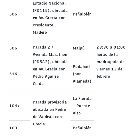
Estadio Nacional
(PD115), ubicada
506
Peñalolén
en Av. Grecia con
Presidente
Madero
Parada 2 /
23:30 a 01:00
506
Maipú
Avenida Marathon
horas de la
(PD583), ubicada
madrugada del
Pudahuel
en Av. Grecia con
viernes 13 de
516
(por
Pedro Aguirre
febrero
Alameda)
Cerda
La Florida
Parada provisoria
104x
– Puente
ubicada en Pedro
Alto
de Valdivia con
Grecia
103
Peñalolén