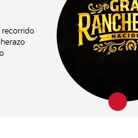
 recorrido
cherazo
co